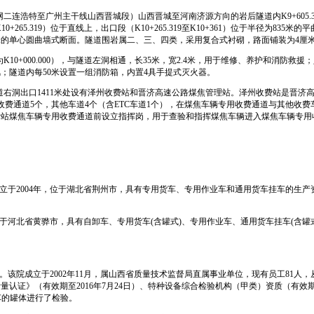
网二连浩特至广州主干线山西晋城段）山西晋城至河南济源方向的岩后隧道内
K9+605.
10+265.319
）位于直线上，出口段（
K10+265.319
至
K10+361
）位于半径为
835
米
的平
米
的单心圆曲墙式断面。隧道围岩属二、三、四类，采用复合式衬砌，路面铺装为
4
厘
为
K10+000.000
），与隧道左洞相通，长
35
米
，宽
2.4
米
，用于维修、养护和消防救援；
风；隧道内每
50
米
设置一组消防箱，内置
4
具手提式灭火器。
道右洞出口
1411
米
处设有泽州收费站和晋济高速公路煤焦管理站。泽州收费站是晋济
收费通道
5
个，其他车道
4
个（含
ETC
车道
1
个），在煤焦车辆专用收费通道与其他收费
费站煤焦车辆专用收费通道前设立指挥岗，用于查验和指挥煤焦车辆进入煤焦车辆专用
立于
2004
年，位于湖北省荆州市，具有专用货车、专用作业车和通用货车挂车的生产
于河北省黄骅市，具有自卸车、专用货车
(
含罐式
)
、专用作业车、通用货车挂车
(
含罐
。该院成立于
2002
年
11
月，属山西省质量技术监督局直属事业单位，现有员工
81
人，
计量认证》（有效期至
2016
年
7
月
24
日
）、特种设备综合检验机构（甲类）资质（有效
车的罐体进行了检验。