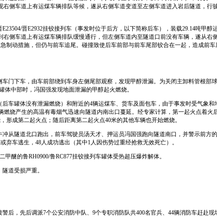
现右侧车道上有运煤车辆排队等候，遂从右侧车道变道至左侧车道进入岩后隧道，行
晋
E23504/
晋
E2932
挂铰接列车（事发时位于后方，以下简称后车），装载
29.14
吨甲醇
到右侧车道上有运煤车辆排队缓慢通行，但左侧车道内至隧道口前没有车辆，遂从右
紧急制动措施，但仍与前车追尾。碰撞致使后车前部与前车尾部铰合在一起，造成前车
侧车门下车，由车前部绕到车身左侧尾部观察，发现甲醇泄漏。为关闭主卸料管根部
罐体中部时，冯国强发现地面泄漏的甲醇起火燃烧。
（后车罐体没有泄漏燃烧）和附近的
4
辆运煤车、货车及面包车，由于事发时受气象和
车辆燃烧产生的高温有毒烟气迅速向隧道内南出口蔓延。经专家计算，第一起火点着火
烧，形成第二起火点；随后距离第二起火点
40
米
的其他车辆也开始燃烧。
牛冲从隧道北口跑出，前车驾驶员汤天才、押运员冯国强跑向隧道南口，并警示前方
车或弃车逃生，
48
人成功逃出（其中
1
人因伤势过重经抢救无效死亡）。
二甲醚的鲁
RH0900/
鲁
RC877
挂铰接列车罐体受热超压爆炸解体。
，隧道受损严重。
接警后，先后调派
7
个公安消防中队、
9
个专职消防队共
400
名官兵、
44
辆消防车赶赴现