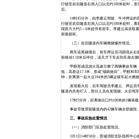
行驶至岩后隧道右洞入口以北约
100
米
处时，发
后。
14
时
45
分许，由李建云驾驶、牛冲押运的
行驶至岩后隧道右洞入口以北约
100
米
处时，看
现前方大约
5
～
6
米
处停有前车。李建云虽采取
前脸损坏。
（三）岩后隧道内车辆燃烧爆炸情况。
两车追尾碰撞后，前车押运员冯国强从右
前移动
1.18
米
后停住，汤天才下车走到车身左侧
甲醇形成流淌火迅速引燃了两辆事故车辆
低，高差达
17.3
米
，形成“烟囱效应”，甲醇和
钟，距离第一起火点
184
米
的
5
辆运煤车起火燃
发现着火后，后车驾驶员李建云、押运员
隧道内共有
87
人，部分人员在发现烟、火后驾
17
时
5
分许，距离南出口约
100
米
的
1
辆装载
事故导致滞留隧道内的
42
辆车辆全部烧毁
三、事故应急处置情况
（一）消防部门应急处置情况。
3
月
1
日
14
时
50
分，晋城消防支队指挥中心