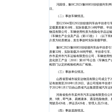
冯国强，豫
HC2923/
豫
H085J
挂铰接列车押
日
。
（二）事故车辆情况。
晋
E23504/
晋
E2932
挂铰接列车由半挂牵引
定载重质量
30.6
吨，实际装载
29.14
吨甲醇。半
物流有限公司，车辆使用性质为危险化学品运
《车辆生产企业及产品（第
115
批）》（以下简
介质为轻质燃油，发生事故时实际装载甲醇。
豫
HC2923/
豫
H085J
挂铰接列车由半挂牵引
质量
32
吨，实际装载
29.66
吨甲醇。半挂牵引车
作市孟州市汽车运输有限责任公司，车辆使用
息化部工产业〔
2010
〕第
107
号公告《车辆生产
检部门认定的检验机构出厂检验。
（三）事故单位情况。
山西省晋城市福安达物流有限公司成立于
2
证有效期至
2018
年
1
月
28
日
。该公司现有半挂牵
于
2012
年
1
月
17
日
由山西省汽运集团晋城汽车运
河南省焦作市孟州市汽车运输有限责任公
类、
9
类，即气体、易燃液体、遇湿危险物质、
驾驶员
426
名，押运员
426
名，管理人员
251
名。
（四）事故道路情况。