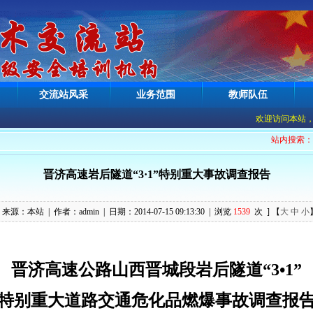
交流站风采
业务范围
教师队伍
欢迎访问本站，现
站内搜索
晋济高速岩后隧道“3·1”特别重大事故调查报告
[ 来源：
本站
| 作者：
admin
| 日期：
2014-07-15 09:13:30
| 浏览
1539
次 ] 【
大
中
小
晋济高速公路山西晋城段岩后隧道“
3
•
1
”
特别重大道路交通危化品燃爆事故调查报