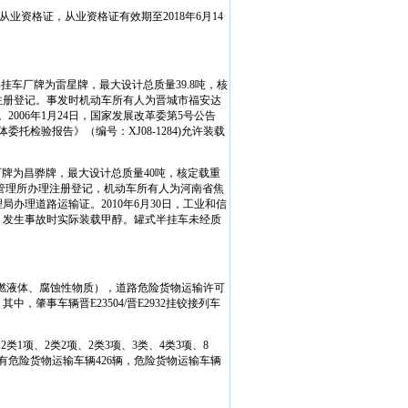
从业资格证，从业资格证有效期至
2018
年
6
月
14
半挂车厂牌为雷星牌，最大设计总质量
39.8
吨，核
注册登记。事发时机动车所有人为晋城市福安达
。
2006
年
1
月
24
日
，国家发展改革委第
5
号公告
体委托检验报告》（编号：
XJ08-1284)
允许装载
厂牌为昌骅牌，最大设计总质量
40
吨，核定载重
管理所办理注册登记，机动车所有人为河南省焦
理局办理道路运输证。
2010
年
6
月
30
日
，工业和信
，发生事故时实际装载甲醇。罐式半挂车未经质
燃液体、腐蚀性物质），道路危险货物运输许可
。其中，肇事车辆晋
E23504/
晋
E2932
挂铰接列车
（
2
类
1
项、
2
类
2
项、
2
类
3
项、
3
类、
4
类
3
项、
8
有危险货物运输车辆
426
辆，危险货物运输车辆