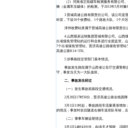
（
2
）河南省正拓罐车检测服务有限公司。
辆（金属常压罐体）的检测。于
2013
年
5
月对豫
3.
晋城高速公路有限责任公司。该公司是
科室，下设
10
个收费站、
1
个路政大队、
1
个片
泽州收费站隶属于晋城高速公路有限责任
4.
山西煤炭运销集团晋城有限公司。山西
出省煤焦管理站的运行和业务进行全面监管。
7
个出省煤焦管理站。晋济高速公路煤焦管理站
高速公路
K14+350
。
5.
涉事路段交管部门基本情况。
事故发生路段属于山西省公安厅交通警察
守，事发当天为一大队值班。
二、事故发生经过
（一）发生事故前路段交通情况。
2
月
28
日
17
时
50
分，晋济高速公路全线因降
3
月
1
日
11
时起，事故路段车流量逐渐增加
的情况；事发时岩后隧道右侧车道排队等候，
（二）肇事车辆追尾情况。
3
月
1
日
14
时
43
分许，由汤天才驾驶、冯国