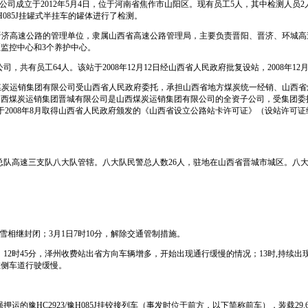
公司成立于
2012
年
5
月
4
日
，位于河南省焦作市山阳区。现有员工
5
人，其中检测人员
2
H085J
挂罐式半挂车的罐体进行了检测。
晋济高速公路的管理单位，隶属山西省高速公路管理局，主要负责晋阳、晋济、环城高
区监控中心和
3
个养护中心。
公司，共有员工
64
人。该站于
2008
年
12
月
12
日
经山西省人民政府批复设站，
2008
年
12
煤炭运销集团有限公司受山西省人民政府委托，承担山西省地方煤炭统一经销、山西省
山西煤炭运销集团晋城有限公司是山西煤炭运销集团有限公司的全资子公司，受集团委
于
2008
年
8
月取得山西省人民政府颁发的《山西省设立公路站卡许可证》（设站许可证
总队高速三支队八大队管辖。八大队民警总人数
26
人，驻地在山西省晋城市城区。八
雪相继封闭；
3
月
1
日
7
时
10
分，解除交通管制措施。
；
12
时
45
分，泽州收费站出省方向车辆增多，开始出现通行缓慢的情况；
13
时
,
持续出
左侧车道行驶缓慢。
强押运的豫
HC2923/
豫
H085J
挂铰接列车（事发时位于前方，以下简称前车），装载
29.