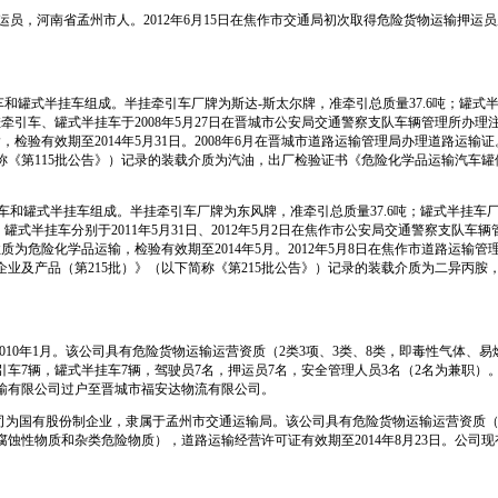
运员，河南省孟州市人。
2012
年
6
月
15
日
在焦作市交通局初次取得危险货物运输押运员
车和罐式半挂车组成。半挂牵引车厂牌为斯达
-
斯太尔牌，准牵引总质量
37.6
吨；罐式
挂牵引车、罐式半挂车于
2008
年
5
月
27
日
在晋城市公安局交通警察支队车辆管理所办理
输，检验有效期至
2014
年
5
月
31
日
。
2008
年
6
月在晋城市道路运输管理局办理道路运输证
称《第
115
批公告》）记录的装载介质为汽油，出厂检验证书《危险化学品运输汽车罐
车和罐式半挂车组成。半挂牵引车厂牌为东风牌，准牵引总质量
37.6
吨；罐式半挂车
、罐式半挂车分别于
2011
年
5
月
31
日
、
2012
年
5
月
2
日
在焦作市公安局交通警察支队车辆
性质为危险化学品运输，检验有效期至
2014
年
5
月。
2012
年
5
月
8
日
在焦作市道路运输管
企业及产品（第
215
批）》（以下简称《第
215
批公告》）记录的装载介质为二异丙胺
010
年
1
月。该公司具有危险货物运输运营资质（
2
类
3
项、
3
类、
8
类，即毒性气体、易
引车
7
辆，罐式半挂车
7
辆，驾驶员
7
名，押运员
7
名，安全管理人员
3
名（
2
名为兼职）
输有限公司过户至晋城市福安达物流有限公司。
司为国有股份制企业，隶属于孟州市交通运输局。该公司具有危险货物运输运营资质
腐蚀性物质和杂类危险物质），道路运输经营许可证有效期至
2014
年
8
月
23
日
。公司现