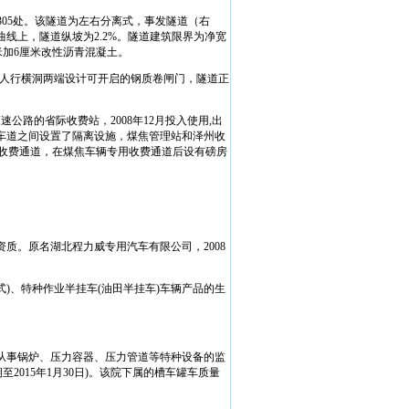
305
处。该隧道为左右分离式，事发隧道（右
曲线上，隧道纵坡为
2.2%
。隧道建筑限界为净宽
米
加
6
厘米
改性沥青混凝土。
人行横洞两端设计可开启的钢质卷闸门，隧道正
高速公路的省际收费站，
2008
年
12
月投入使用
,
出
车道之间设置了隔离设施，煤焦管理站和泽州收
收费通道，在煤焦车辆专用收费通道后设有磅房
资质。原名湖北程力威专用汽车有限公司，
2008
式
)
、特种作业半挂车
(
油田半挂车
)
车辆产品的生
从事锅炉、压力容器、压力管道等特种设备的监
期至
2015
年
1
月
30
日
)
。该院下属的槽车罐车质量