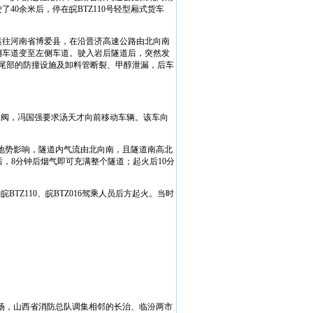
驶了
40
余米后，停在皖
BTZ110
号轻型厢式货车
运往河南省博爱县，在沿晋济高速公路由北向南
侧车道变至左侧车道。驶入岩后隧道后，突然发
尾部的防撞设施及卸料管断裂、甲醇泄漏，后车
球阀，冯国强要求汤天才向前移动车辆。该车向
地势影响，隧道内气流由北向南，且隧道南高北
后，
8
分钟后烟气即可充满整个隧道；起火后
10
分
的皖
BTZ110
、皖
BTZ016
驾乘人员后方起火。当时
场，山西省消防总队调集相邻的长治、临汾两市