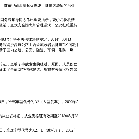
撞，前车甲醇泄漏起火燃烧，隧道内滞留的另外
、国务院领导同志作出重要批示，要求尽快核清
整治，查找安全隐患和管理漏洞，坚决杜绝重特
第
493
号）等有关法律法规规定，
2014
年
3
月
13
务院晋济高速公路山西晋城段岩后隧道“
3
•
1
”特别
请了国内交通、公安、隧道、车辆、消防、爆
家论证，查明了事故发生的经过、原因、人员伤亡
提出了事故防范措施建议。现将有关情况报告如
9
日
，准驾车型代号为
A2
（大型货车）。
2006
年
5
员从业资格证，从业资格证有效期至
2018
年
5
月
28
日
，准驾车型代号为
A2
、
D
（摩托车）。
2002
年