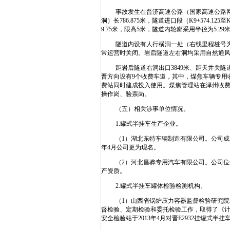
事故发生在晋济高速公路（国家高速公路
洞）长
786.875
米
，隧道进口段（
K9+574.125
至
K
9.75
米
，限高
5
米
，隧道内轮廓采用半径为
5.29
隧道内设有人行横洞一处（右线里程桩号
常运营时关闭。岩后隧道左右洞均采用自然通
距岩后隧道右洞出口
3849
米
、距天井关隧
晋方向设有
9
个收费车道，其中，煤焦车辆专用
费站同时建成投入使用。煤焦管理站在泽州收
操作岗、验票岗。
（五）相关涉事单位情况。
1.
罐式半挂车生产企业。
（
1
）湖北东特车辆制造有限公司。公司成
年
4
月公司更为现名。
（
2
）河北昌骅专用汽车有限公司。公司位
产资质。
2.
罐式半挂车罐体检验检测机构。
（
1
）山西省锅炉压力容器监督检验研究院
督检验、定期检验和委托检验工作，取得了《
安全检验站于
2013
年
4
月对晋
E2932
挂罐式半挂