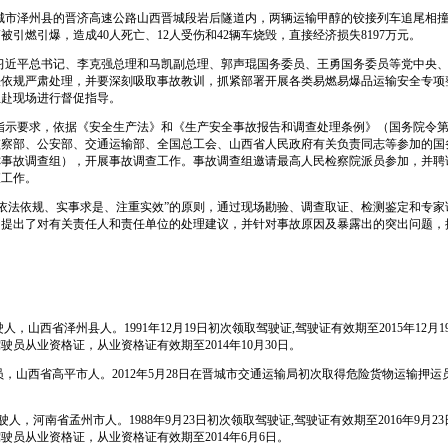
城市泽州县的晋济高速公路山西晋城段岩后隧道内，两辆运输甲醇的铰接列车追尾相
辆被引燃引爆，造成
40
人死亡、
12
人受伤和
42
辆车烧毁，直接经济损失
8197
万元。
习近平总书记、李克强总理和马凯副总理、郭声琨国务委员、王勇国务委员等党中央
法依规严肃处理，并要深刻吸取事故教训，抓紧部署开展各类易燃易爆品运输安全专项
组赴现场进行督促指导。
指示要求，依据《安全生产法》和《生产安全事故报告和调查处理条例》（国务院令
察部、公安部、交通运输部、全国总工会、山西省人民政府有关负责同志等参加的国
称事故调查组），开展事故调查工作。事故调查组邀请最高人民检察院派员参加，并聘
查工作。
、依法依规、实事求是、注重实效”的原则，通过现场勘验、调查取证、检测鉴定和专
，提出了对有关责任人和责任单位的处理建议，并针对事故原因及暴露出的突出问题，
驶人，山西省泽州县人。
1991
年
12
月
19
日
初次领取驾驶证
,
驾驶证有效期至
2015
年
12
月
1
驾驶员从业资格证，从业资格证有效期至
2014
年
10
月
30
日
。
员，山西省高平市人。
2012
年
5
月
28
日
在晋城市交通运输局初次取得危险货物运输押运
驶人，河南省孟州市人。
1988
年
9
月
23
日
初次领取驾驶证
,
驾驶证有效期至
2016
年
9
月
23
驾驶员从业资格证，从业资格证有效期至
2014
年
6
月
6
日
。