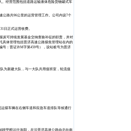
人。经营范围包括道路运输液体危险货物罐式车
速公路共
96
公里的运营管理工作。公司内设
7
个
月
31
日
正式运营收费。
煤炭可持续发展基金交纳查验补征的职责，并对
托具体管理包括晋济高速公路煤焦管理站在内的
编号：晋证许
M
字第
459
号），设站桩号为晋济
大队为新建大队，与一大队共用值班室，轮流值
现运煤车辆在右侧车道和应急车道排队等候通行
66
吨甲醇运往洛阳，在沿晋济高速公路由北向南