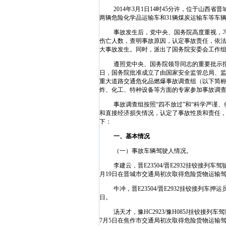
2014
年
3
月
1
日
14
时
45
分许，位于山西省晋
两辆危险化学品运输车和
31
辆煤炭运输车等车
事故发生后，党中央、国务院高度重视，
伤亡人数，查明事故原因，认定事故责任，依
大事故发生。同时，派出了国务院安委会工作
遵照党中央、国务院领导同志的重要批示
日
，国务院批准成立了由国家安全监管总局、监
重大道路交通危化品燃爆事故调查组（以下简
炸、化工、特种设备等方面的专家参加事故调
事故调查组按照“四不放过”和“科学严谨
和直接经济损失情况，认定了事故性质和责任
下：
一、基本情况
（一）事故车辆驾驶人情况。
李建云，晋
E23504/
晋
E2932
挂铰接列车驾
月
19
日
在晋城市交通局初次取得危险货物运输
牛冲，晋
E23504/
晋
E2932
挂铰接列车押运
日
。
汤天才，豫
HC2923/
豫
H085J
挂铰接列车驾
7
月
5
日
在焦作市交通局初次取得危险货物运输