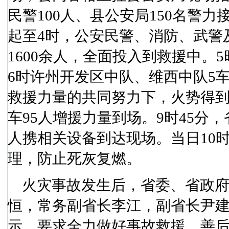
民警
100
人、县公安局
150
名警力
起至
4
时，公安民警、消防、武警
1600
余人，全面投入到救援中。
5
6
时许州开发区中队、维西中队
5
救援力量的共同努力下，火势得
车
95
人增援力量到场。
9
时
45
分，
人携相关设备到达现场。当日
10
理，防止死灰复燃。
火灾事故发生后，省委、省政
恒，常务副省长李江，副省长尹
示，要求全力做好事故救援、善