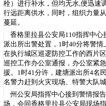
栓）进行补水，但均无水
,
便迅速
行远距离供水，同时，组织力量
蔓延。
香格里拉县公安局
110
指挥中心
派出所出警处置，
1
时
40
分将警情
在执行城区巡逻防控工作的西片
巡控工作办公室通报，办公室紧
援。
1
时
41
分许，建塘派出所
4
名
名警力赶到火灾现场、特警大队
州公安局指挥中心接到警情报
场，会同香格里拉县公安局现场