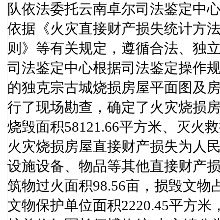
队依法委托云南卓尔司法鉴定中
依据《火灾直接财产损失统计方
则》等有关规定，遵循合法、独
司法鉴定中心根据司法鉴定操作
的独克宗古城烧损房屋平面图及
行了现场勘查，确定了火灾烧损
烧毁面积
58121.66
平方米
、灭火救
火灾烧损房屋直接财产损失为人
设施设备、物品等其他直接财产
筑物过火面积
98.56
亩，损毁文物
文物保护单位面积
2220.45
平方米