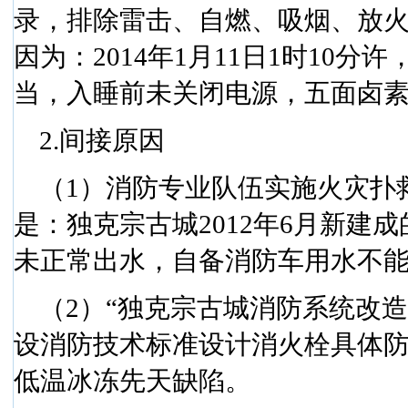
录，排除雷击、自燃、吸烟、放
因为：
2014
年
1
月
11
日
1
时
10
分
许
当，入睡前未关闭电源，五面卤
2.
间接原因
（
1
）消防专业队伍实施火灾扑
是：独克宗古城
2012
年
6
月新建成
未正常出水，自备消防车用水不
（
2
）“独克宗古城消防系统改
设消防技术标准设计消火栓具体
低温冰冻先天缺陷。