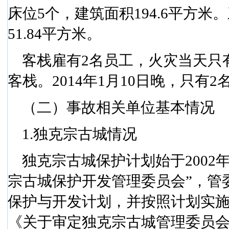
床位
5
个，建筑面积
194.6
平方米
。
51.84
平方米
。
客栈雇有
2
名员工，火灾当天只
客栈。
2014
年
1
月
10
日晚
，只有
2
（二）事故相关单位基本情况
1.
独克宗古城情况
独克宗古城保护计划始于
2002
宗古城保护开发管理委员会”，管
保护与开发计划，并按照计划实
《关于审定独克宗古城管理委员