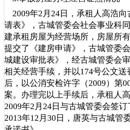
2009
年
2
月
24
日
，承租人高浩向
请表》，古城管委会社会事业科同
建承租房屋为经营场所，房屋所
提交了《建房申请》，古城管委
城建设审批表》，经古城管委会
相关经营手续，并以
174
号公文送
后，以公消安检许字（
2009
）第
0
案。办理完以上手续后，承租人高
2009
年
2
月
24
日
与古城管委会签订
2013
年
12
月
30
日
，唐英与古城管
承诺书》。