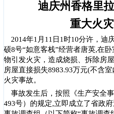
迪庆州香格里拉
重大火灾
2014
年
1
月
11
日
1
时
10
分许，迪
硕
8
号“如意客栈”经营者唐英
,
在卧
物引发火灾，造成烧损、拆除房
房屋直接损失
8983.93
万元
(
不含室
火灾事故。
事故发生后，按照《生产安全
493
号）的规定
,
立即成立了省政府
事故调查组（以下简称“事故调查