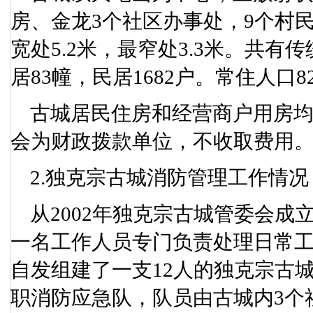
房、金龙
3
个社区办事处，
9
个村
宽处
5.2
米
，最窄处
3.3
米
。共有传
居
83
幢，民居
1682
户。常住人口
8
古城居民住房和经营商户用房
会为财政拨款单位，不收取费用
2.
独克宗古城消防管理工作情况
从
2002
年独克宗古城管委会成
一名工作人员专门负责处理日常
自发组建了一支
12
人的独克宗古
职消防应急队，队员由古城内
3
个