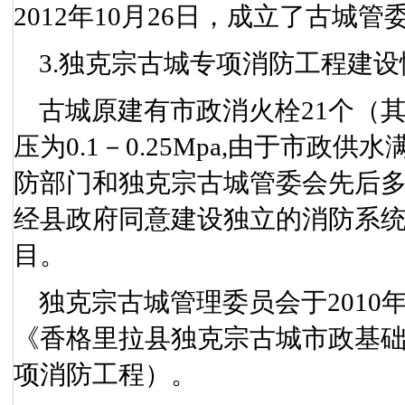
2012
年
10
月
26
日
，成立了古城管
3.
独克宗古城专项消防工程建设
古城原建有市政消火栓
21
个（
压为
0.1
－
0.25Mpa,
由于市政供水
防部门和独克宗古城管委会先后
经县政府同意建设独立的消防系
目。
独克宗古城管理委员会于
2010
《香格里拉县独克宗古城市政基
项消防工程）。