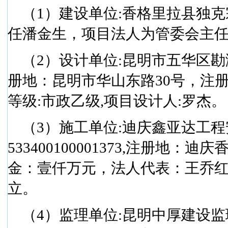
（
1
）建设单位
:
香格里拉县独克
任潘金生，项目法人为管委会主
（
2
）设计单位
:
昆明市五华区勘
册地：昆明市华山东路
30
号，注
等级
:
市政乙级
,
项目设计人
:
罗杰。
（
3
）施工单位
:
迪庆鑫亚达工程
533400100001373,
注册地：迪庆
金：壹仟万元，法人代表：王乔
立。
（
4
）监理单位
:
昆明中厚建设监