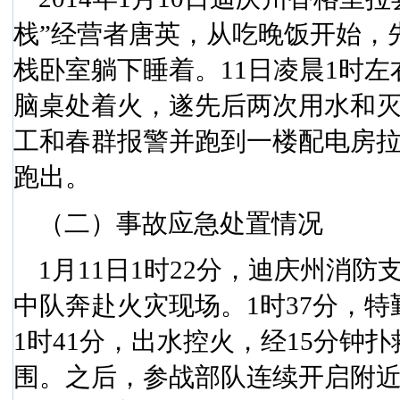
栈”经营者唐英，从吃晚饭开始，
栈卧室躺下睡着。
11
日凌晨
1
时左
脑桌处着火，遂先后两次用水和
工和春群报警并跑到一楼配电房
跑出。
（二）事故应急处置情况
1
月
11
日
1
时
22
分，迪庆州消防
中队奔赴火灾现场。
1
时
37
分，特
1
时
41
分，出水控火，经
15
分钟扑
围。之后，参战部队连续开启附