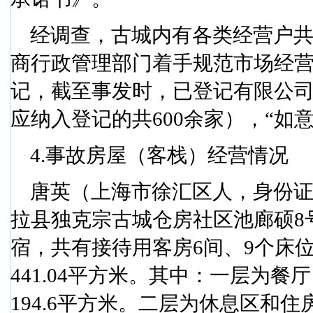
经调查，古城内有各类经营户
商行政管理部门着手规范市场经
记，截至事发时，已登记有限公
应纳入登记的共
600
余家），“如
4.
事故房屋（客栈）经营情况
唐英（上海市徐汇区人，身份
拉县独克宗古城仓房社区池廊硕
8
宿，共有接待用客房
6
间、
9
个床
441.04
平方米
。其中：一层为餐厅
194.6
平方米
。二层为休息区和住