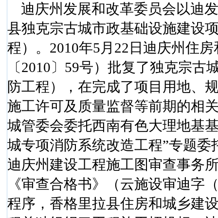
迪庆州发展和改革委员会以迪
县独克宗古城市政基础设施建设
程）。
2010
年
5
月
22
日
迪庆州住房
〔
2010
〕
59
号）批复了独克宗古
防工程），在完成了项目用地、
施工许可及质量监督等前期的相
城管委会委托西南有色大理地基基
城专项消防系统改造工程”专题委
迪庆州建设工程施工图审查事务
《审查合格书》（云施设审迪字
程序，香格里拉县住房和城乡建