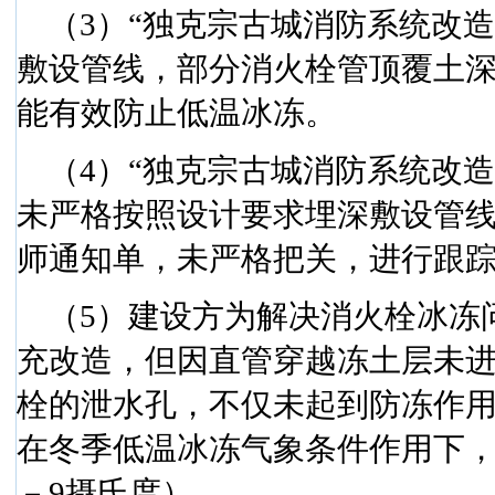
（
3
）“独克宗古城消防系统改
敷设管线，部分消火栓管顶覆土
能有效防止低温冰冻。
（
4
）“独克宗古城消防系统改
未严格按照设计要求埋深敷设管
师通知单，未严格把关，进行跟
（
5
）建设方为解决消火栓冰冻
充改造，但因直管穿越冻土层未
栓的泄水孔，不仅未起到防冻作
在冬季低温冰冻气象条件作用下
－
9
摄氏度
）。