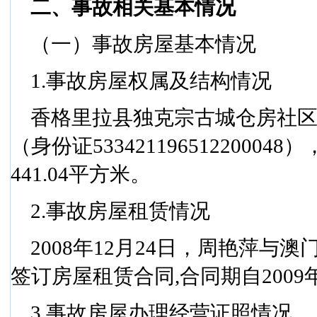
二、事故相关基本情况
（一）事故房屋基本情况
1.
事故房屋权属及结构情况
香格里拉县独克宗古城仓房社
（身份证
533421196512200048
）
441.04
平方米
。
2.
事故房屋租赁情况
2008
年
12
月
24
日
，周艳萍与澳
签订房屋租赁合同
,
合同期自
2009
3.
事故房屋办理经营证照情况