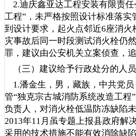
2.
迪庆鑫亚达工程安装有限责任
工程”，未严格按照设计标准落实
到设计要求，起火点邻近
6
座消火
灾事故后同一时段测试消火栓仍
罪，建议由公安机关立案侦查，
（三）建议给予行政处分的人
1.
潘金生，男，藏族，中共党员
管“独克宗古城消防系统改造工程
负责人，对消火栓低温防冻缺陷
2013
年
11
月虽专题上报县政府解
采用的技术措施不能有效消除缺