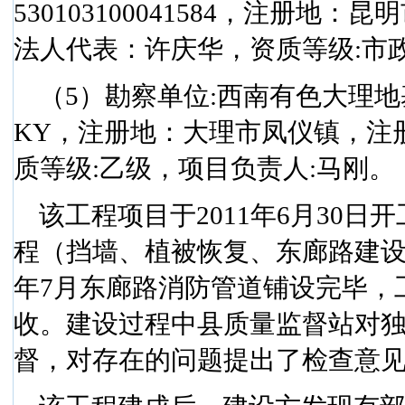
530103100041584
，注册地：昆明
法人代表：许庆华，资质等级
:
市
（
5
）勘察单位
:
西南有色大理地
KY
，注册地：大理市凤仪镇，注
质等级
:
乙级，项目负责人
:
马刚。
该工程项目于
2011
年
6
月
30
日
开
程（挡墙、植被恢复、东廊路建
年
7
月东廊路消防管道铺设完毕，
收。建设过程中县质量监督站对
督，对存在的问题提出了检查意